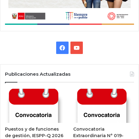
F
Y
a
o
c
u
Publicaciones Actualizadas
e
T
b
u
o
b
o
e
Puestos y de funciones
Convocatoria
k
de gestión, IESPP-Q 2026
Extraordinaria N° 019-