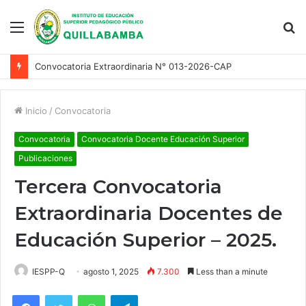
Menu
S
fo
Convocatoria Extraordinaria N° 013-2026-CAP
Inicio
/
Convocatoria
Convocatoria
Convocatoria Docente Educación Superior
Publicaciones
Tercera Convocatoria
Extraordinaria Docentes de
Educación Superior – 2025.
IESPP-Q
agosto 1, 2025
7.300
Less than a minute
Facebook
Twitter
WhatsApp
Telegram