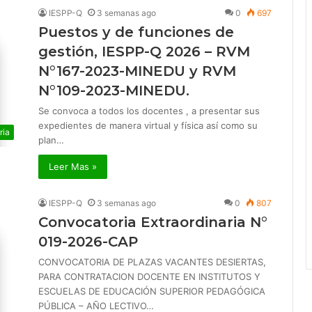
IESPP-Q
3 semanas ago
0
697
Puestos y de funciones de
gestión, IESPP-Q 2026 – RVM
N°167-2023-MINEDU y RVM
N°109-2023-MINEDU.
Se convoca a todos los docentes , a presentar sus
expedientes de manera virtual y física así como su
ria
plan…
Leer Mas »
IESPP-Q
3 semanas ago
0
807
Convocatoria Extraordinaria N°
019-2026-CAP
CONVOCATORIA DE PLAZAS VACANTES DESIERTAS,
PARA CONTRATACION DOCENTE EN INSTITUTOS Y
ESCUELAS DE EDUCACIÓN SUPERIOR PEDAGÓGICA
PÚBLICA – AÑO LECTIVO…