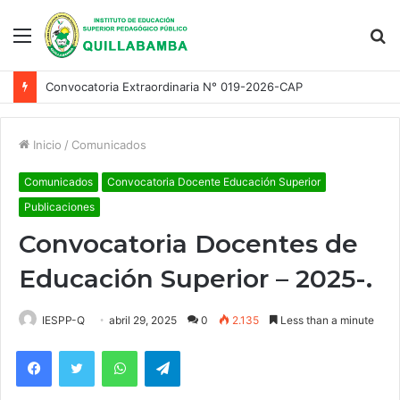
Menu
S
fo
Convocatoria Extraordinaria N° 013-2026-CAP
Inicio
/
Comunicados
Comunicados
Convocatoria Docente Educación Superior
Publicaciones
Convocatoria Docentes de
Educación Superior – 2025-.
IESPP-Q
abril 29, 2025
0
2.135
Less than a minute
Facebook
Twitter
WhatsApp
Telegram