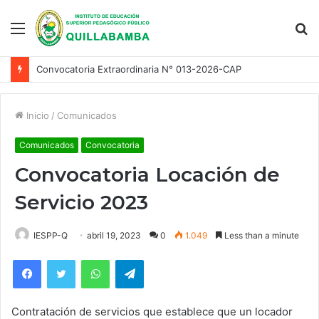
Menu
S
fo
Segunda Convocatoria Quioscos 2026
Inicio
/
Comunicados
Comunicados
Convocatoria
Convocatoria Locación de
Servicio 2023
IESPP-Q
abril 19, 2023
0
1.049
Less than a minute
Facebook
Twitter
WhatsApp
Telegram
Contratación de servicios que establece que un locador