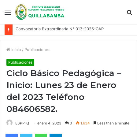
Menu
S
fo
Convocatoria Extraordinaria N° 013-2026-CAP
Inicio
/
Publicaciones
Publicaciones
Ciclo Básico Pedagógica –
Inicio: Lunes 23 de Enero
del 2023 Teléfono
084606582.
IESPP-Q
enero 4, 2023
0
1.634
Less than a minute
Facebook
Twitter
WhatsApp
Telegram