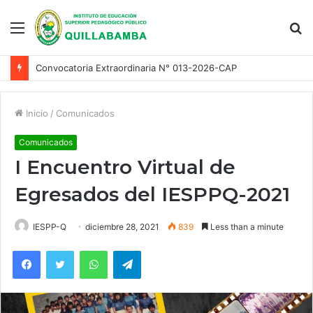
Menu
S
fo
Convocatoria Extraordinaria N° 013-2026-CAP
Inicio
/
Comunicados
Comunicados
I Encuentro Virtual de
Egresados del IESPPQ-2021
IESPP-Q
diciembre 28, 2021
839
Less than a minute
Facebook
Twitter
WhatsApp
Telegram