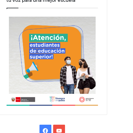
tu voz para una mejor escuela”
Facebook
YouTube