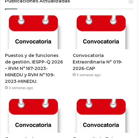
Publicaciones Actualizadas
e
T
b
u
o
b
o
e
Puestos y de funciones
Convocatoria
k
de gestión, IESPP-Q 2026
Extraordinaria N° 019-
– RVM N°167-2023-
2026-CAP
MINEDU y RVM N°109-
3 semanas ago
2023-MINEDU.
3 semanas ago